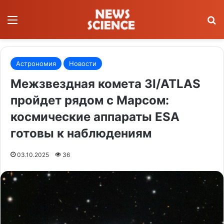
Меню
П
Астрономия
Новости
Межзвездная комета 3I/ATLAS
пройдет рядом с Марсом:
космические аппараты ESA
готовы к наблюдениям
03.10.2025
36