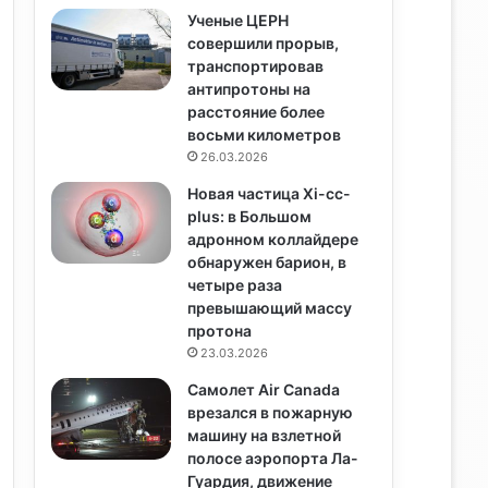
Ученые ЦЕРН
совершили прорыв,
транспортировав
антипротоны на
расстояние более
восьми километров
26.03.2026
Новая частица Xi-cc-
plus: в Большом
адронном коллайдере
обнаружен барион, в
четыре раза
превышающий массу
протона
23.03.2026
Самолет Air Canada
врезался в пожарную
машину на взлетной
полосе аэропорта Ла-
Гуардия, движение