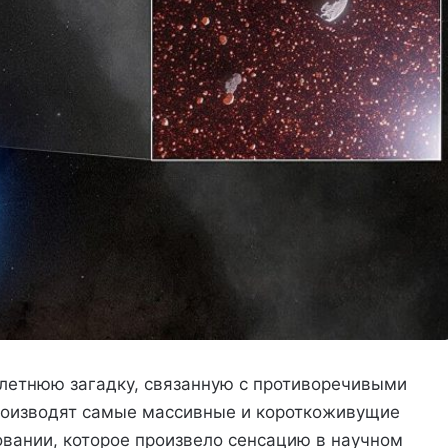
летнюю загадку, связанную с противоречивыми
роизводят самые массивные и короткоживущие
овании, которое произвело сенсацию в научном