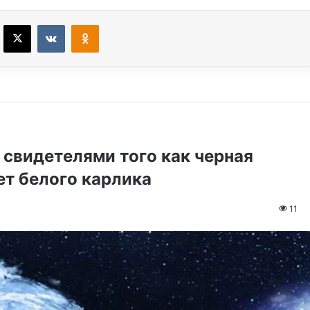
Facebook
X
VKontakte
Odnoklassniki